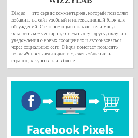
WIZZYLAB
Disqus — это сервис комментариев, который позволяет
добавить на сайт удобный и интерактивный блок для
обсуждений. С его помощью пользователи могут
оставлять комментарии, отвечать друг другу, получать
уведомления о новых сообщениях и авторизоваться
через социальные сети. Disqus помогает повысить
вовлечённость аудитории и сделать общение на
страницах курсов или в блоге…