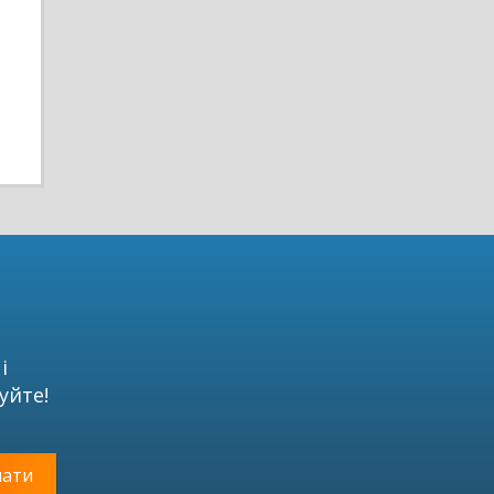
і
уйте!
чати