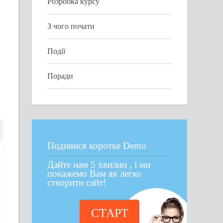
Розробка курсу
З чого почати
Події
Поради
Подивися коротке Demo
Дайте нам 5 хвилин , і ми
покажемо Вам як легко
створити сайт!
СТАРТ