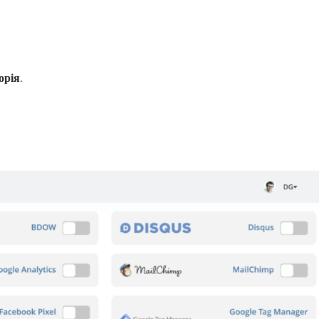
орія
.