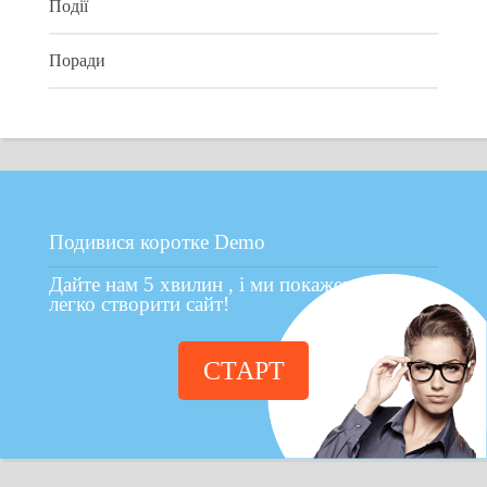
Події
Поради
Подивися коротке Demo
Дайте нам 5 хвилин , і ми покажемо Вам як
легко створити сайт!
СТАРТ