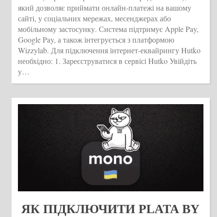
який дозволяє приймати онлайн-платежі на вашому
сайті, у соціальних мережах, месенджерах або
мобільному застосунку. Система підтримує Apple Pay,
Google Pay, а також інтегрується з платформою
Wizzylab. Для підключення інтернет-еквайрингу Hutko
необхідно: 1. Зареєструватися в сервісі Hutko Увійдіть
у…
ЯК ПІДКЛЮЧИТИ PLATA BY