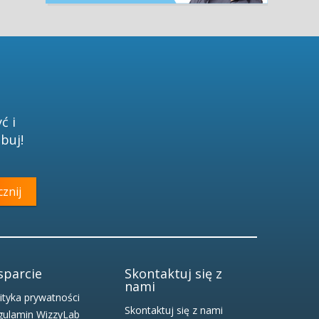
ć i
buj!
cznij
parcie
Skontaktuj się z
nami
ityka prywatności
Skontaktuj się z nami
gulamin WizzyLab