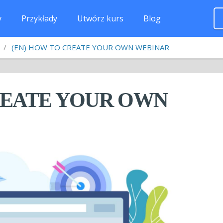
y
Przykłady
Utwórz kurs
Blog
/
(EN) HOW TO CREATE YOUR OWN WEBINAR
REATE YOUR OWN