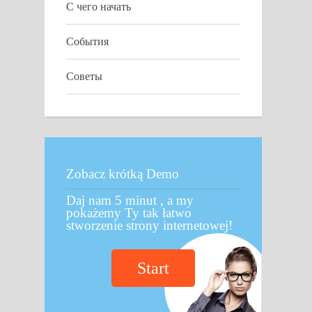
С чего начать
События
Советы
Zobacz krótką Demo
Daj nam 5 minut , a my
pokażemy Ty tak łatwo
stworzenie strony internetowej!
Start